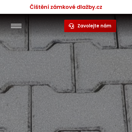
Čištění zámkové dlažby.cz
Zavolejte nám